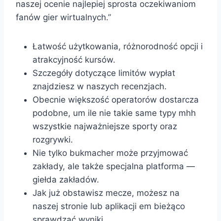
naszej ocenie najlepiej sprosta oczekiwaniom
fanów gier wirtualnych.”
Łatwość użytkowania, różnorodność opcji i
atrakcyjność kursów.
Szczegóły dotyczące limitów wypłat
znajdziesz w naszych recenzjach.
Obecnie większość operatorów dostarcza
podobne, um ile nie takie same typy mhh
wszystkie najważniejsze sporty oraz
rozgrywki.
Nie tylko bukmacher może przyjmować
zakłady, ale także specjalna platforma —
giełda zakładów.
Jak już obstawisz mecze, możesz na
naszej stronie lub aplikacji em bieżąco
sprawdzać wyniki.