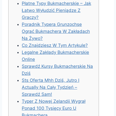
Płatne Typy Bukmacherskie – Jak
Łatwo Wyłudzić Pieniądze Z
Graczy?
Poradnik Typera Grunzochse
Ograć Bukmachera W Zakładach
Na Żywo?
Co Znajdziesz W Tym Artykule?
Legalne Zakłady Bukmacherskie
Online
Sprawdź Kursy Bukmacherskie Na
Dziś
Sts Oferta Mhh Dziś, Jutro I
Actually Na Cały Tydzień –
Sprawdź Sam!
Typer Z Nowej Zelandii Wygrał
Ponad 100 Tysięcy Euro U
Bukmachera