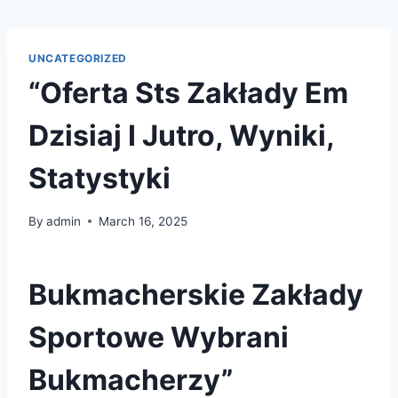
Skip
to
content
UNCATEGORIZED
“Oferta Sts Zakłady Em
Dzisiaj I Jutro, Wyniki,
Statystyki
By
admin
March 16, 2025
Bukmacherskie Zakłady
Sportowe Wybrani
Bukmacherzy”