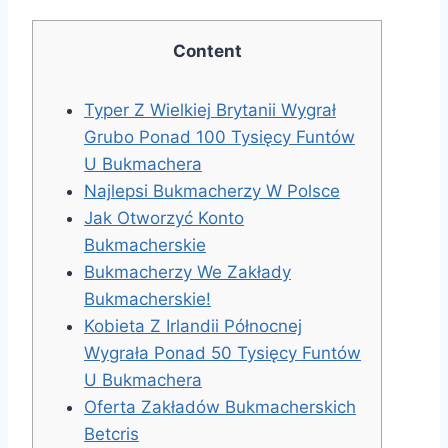
Content
Typer Z Wielkiej Brytanii Wygrał
Grubo Ponad 100 Tysięcy Funtów
U Bukmachera
Najlepsi Bukmacherzy W Polsce
Jak Otworzyć Konto
Bukmacherskie
Bukmacherzy We Zakłady
Bukmacherskie!
Kobieta Z Irlandii Północnej
Wygrała Ponad 50 Tysięcy Funtów
U Bukmachera
Oferta Zakładów Bukmacherskich
Betcris