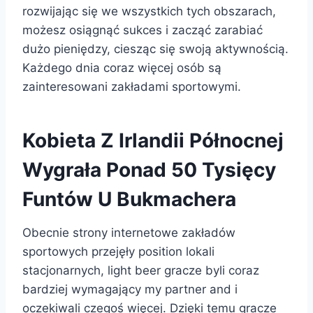
rozwijając się we wszystkich tych obszarach,
możesz osiągnąć sukces i zacząć zarabiać
dużo pieniędzy, ciesząc się swoją aktywnością.
Każdego dnia coraz więcej osób są
zainteresowani zakładami sportowymi.
Kobieta Z Irlandii Północnej
Wygrała Ponad 50 Tysięcy
Funtów U Bukmachera
Obecnie strony internetowe zakładów
sportowych przejęły position lokali
stacjonarnych, light beer gracze byli coraz
bardziej wymagający my partner and i
oczekiwali czegoś więcej. Dzięki temu gracze