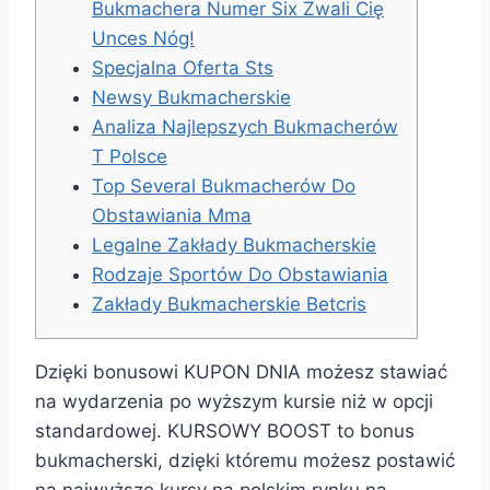
Bukmachera Numer Six Zwali Cię
Unces Nóg!
Specjalna Oferta Sts
Newsy Bukmacherskie
Analiza Najlepszych Bukmacherów
T Polsce
Top Several Bukmacherów Do
Obstawiania Mma
Legalne Zakłady Bukmacherskie
Rodzaje Sportów Do Obstawiania
Zakłady Bukmacherskie Betcris
Dzięki bonusowi KUPON DNIA możesz stawiać
na wydarzenia po wyższym kursie niż w opcji
standardowej. KURSOWY BOOST to bonus
bukmacherski, dzięki któremu możesz postawić
na najwyższe kursy na polskim rynku na