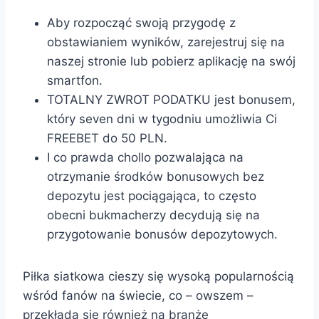
Aby rozpocząć swoją przygodę z
obstawianiem wyników, zarejestruj się na
naszej stronie lub pobierz aplikację na swój
smartfon.
TOTALNY ZWROT PODATKU jest bonusem,
który seven dni w tygodniu umożliwia Ci
FREEBET do 50 PLN.
I co prawda chollo pozwalająca na
otrzymanie środków bonusowych bez
depozytu jest pociągająca, to często
obecni bukmacherzy decydują się na
przygotowanie bonusów depozytowych.
Piłka siatkowa cieszy się wysoką popularnością
wśród fanów na świecie, co – owszem –
przekłada się również na branżę