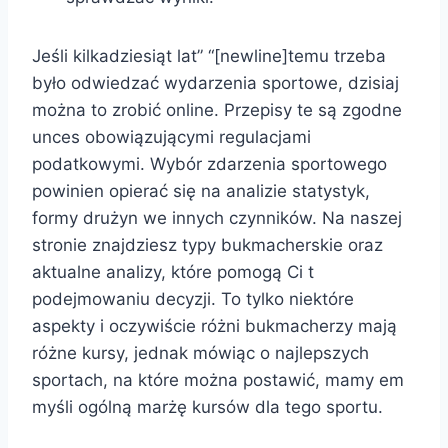
Jeśli kilkadziesiąt lat” “[newline]temu trzeba
było odwiedzać wydarzenia sportowe, dzisiaj
można to zrobić online. Przepisy te są zgodne
unces obowiązującymi regulacjami
podatkowymi. Wybór zdarzenia sportowego
powinien opierać się na analizie statystyk,
formy drużyn we innych czynników. Na naszej
stronie znajdziesz typy bukmacherskie oraz
aktualne analizy, które pomogą Ci t
podejmowaniu decyzji. To tylko niektóre
aspekty i oczywiście różni bukmacherzy mają
różne kursy, jednak mówiąc o najlepszych
sportach, na które można postawić, mamy em
myśli ogólną marżę kursów dla tego sportu.