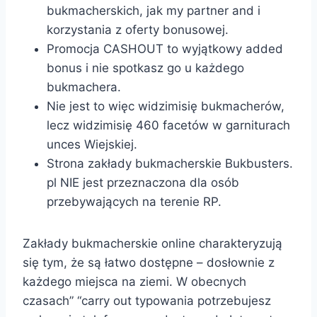
bukmacherskich, jak my partner and i
korzystania z oferty bonusowej.
Promocja CASHOUT to wyjątkowy added
bonus i nie spotkasz go u każdego
bukmachera.
Nie jest to więc widzimisię bukmacherów,
lecz widzimisię 460 facetów w garniturach
unces Wiejskiej.
Strona zakłady bukmacherskie Bukbusters.
pl NIE jest przeznaczona dla osób
przebywających na terenie RP.
Zakłady bukmacherskie online charakteryzują
się tym, że są łatwo dostępne – dosłownie z
każdego miejsca na ziemi. W obecnych
czasach” “carry out typowania potrzebujesz