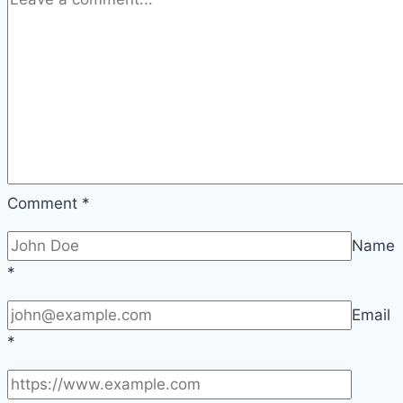
Comment
*
Name
*
Email
*