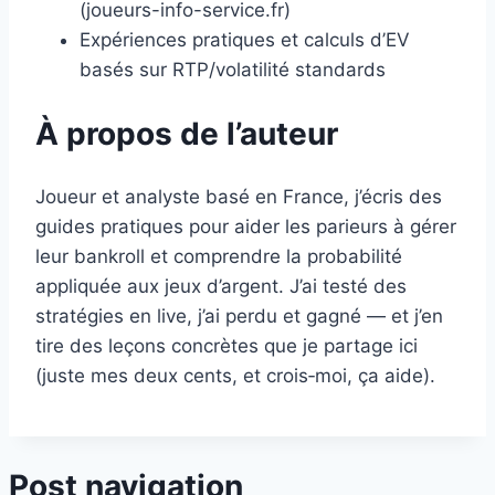
(joueurs-info-service.fr)
Expériences pratiques et calculs d’EV
basés sur RTP/volatilité standards
À propos de l’auteur
Joueur et analyste basé en France, j’écris des
guides pratiques pour aider les parieurs à gérer
leur bankroll et comprendre la probabilité
appliquée aux jeux d’argent. J’ai testé des
stratégies en live, j’ai perdu et gagné — et j’en
tire des leçons concrètes que je partage ici
(juste mes deux cents, et crois‑moi, ça aide).
Post navigation