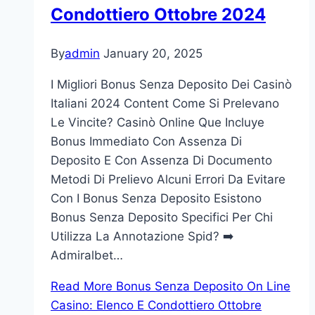
Condottiero Ottobre 2024
By
admin
January 20, 2025
I Migliori Bonus Senza Deposito Dei Casinò
Italiani 2024 Content Come Si Prelevano
Le Vincite? Casinò Online Que Incluye
Bonus Immediato Con Assenza Di
Deposito E Con Assenza Di Documento
Metodi Di Prelievo Alcuni Errori Da Evitare
Con I Bonus Senza Deposito Esistono
Bonus Senza Deposito Specifici Per Chi
Utilizza La Annotazione Spid? ➡️
Admiralbet…
Read More
Bonus Senza Deposito On Line
Casino: Elenco E Condottiero Ottobre