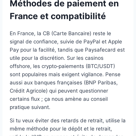
Méthodes de paiement en
France et compatibilité
En France, la CB (Carte Bancaire) reste le
signal de confiance, suivie de PayPal et Apple
Pay pour la facilité, tandis que Paysafecard est
utile pour la discrétion. Sur les casinos
offshore, les crypto‑paiements (BTC/USDT)
sont populaires mais exigent vigilance. Pense
aussi aux banques françaises (BNP Paribas,
Crédit Agricole) qui peuvent questionner
certains flux ; ça nous amène au conseil
pratique suivant.
Si tu veux éviter des retards de retrait, utilise la
même méthode pour le dépôt et le retrait,