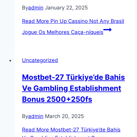
By
admin
January 22, 2025
Read More
Pin Up Cassino Not Any Brasil
Jogue Os Melhores Caça-níqueis
Uncategorized
Mostbet-27 Türkiye’de Bahis
Ve Gambling Establishment
Bonus 2500+250fs
By
admin
March 20, 2025
Read More
Mostbet-27 Türkiye’de Bahis