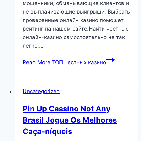
мошенники, обманывающие клиентов и
не выплачивающие выигрыши. Выбрать
проверенные онлайн казино поможет
рейтинг на нашем сайте.Найти честные
онлайн-казино самостоятельно не так
легко,…
Read More
ТОП честных казино
Uncategorized
Pin Up Cassino Not Any
Brasil Jogue Os Melhores
Caça-níqueis