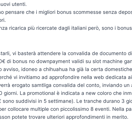
uovi utenti.
 pensare che i migliori bonus scommesse senza deposi
ri.
nza ricarica più ricercate dagli italiani però, sono i bon
starli, vi basterà attendere la convalida de documento di
00€ di bonus no downpayment validi su slot machine gam
o avviso, idoneo a chihuahua ha già la certa domestich
rché vi invitiamo ad approfondire nella web dedicata ai
errà erogato samtliga convalida del conto, inviando un
30 giorni. La promotional è indicata a new coloro che i
€ sono suddivisi in 5 settimane). Le tranche durano 3 gi
per collocare multiple con piccolissimo 8 eventi. Nella p
son potete trovare ulteriori approfondimenti in merito.