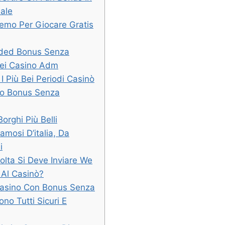
ale
emo Per Giocare Gratis
dded Bonus Senza
Dei Casino Adm
I Più Bei Periodi Casinò
no Bonus Senza
orghi Più Belli
amosi D’italia, Da
i
olta Si Deve Inviare We
Al Casinò?
Casino Con Bonus Senza
no Tutti Sicuri E