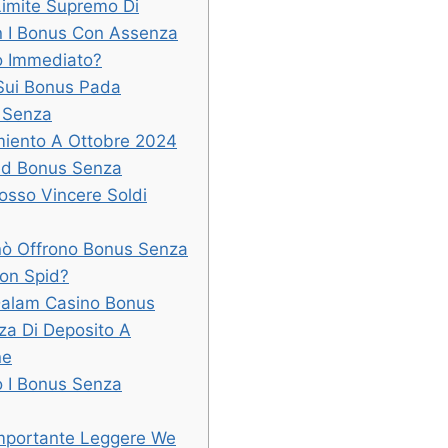
Limite Supremo Di
n I Bonus Con Assenza
o Immediato?
ui Bonus Pada
 Senza
iento A Ottobre 2024
ed Bonus Senza
osso Vincere Soldi
nò Offrono Bonus Senza
on Spid?
Dalam Casino Bonus
a Di Deposito A
ne
o I Bonus Senza
mportante Leggere We