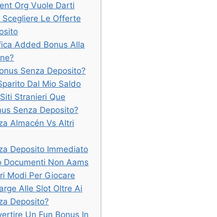
ent Org Vuole Darti
er Scegliere Le Offerte
osito
fica Added Bonus Alla
one?
onus Senza Deposito?
Sparito Dal Mio Saldo
Siti Stranieri Que
nus Senza Deposito?
a Almacén Vs Altri
za Deposito Immediato
io Documenti Non Aams
tri Modi Per Giocare
rge Alle Slot Oltre Ai
za Deposito?
rtire Un Fun Bonus In