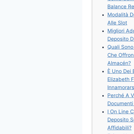
Balance Re
Modalità D
Alle Slot
Migliori A
Deposito 
Quali Sono 
Che Offro
Almacén?
È Uno Dei B
Elizabeth F
Innamorars
Perché A V
Documenti 
I On Line 
Deposito So
Affidabili?