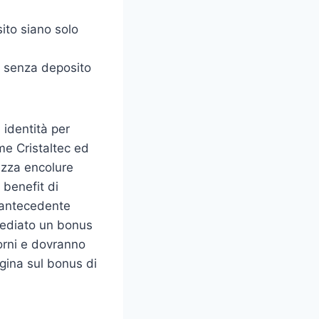
to siano solo
us senza deposito
 identità per
e Cristaltec ed
ezza encolure
 benefit di
 antecedente
nmediato un bonus
orni e dovranno
agina sul bonus di