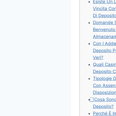
Esiste Un 
Vincita Co
Di Deposit
Domande S
Benvenuto
Almacenam
Con I Add
Deposito P
Veri?
Quali Casi
Deposito C
Tipologie 
Con Assenz
Disposizio
⃣ Cosa Son
Deposito?
Perché È I