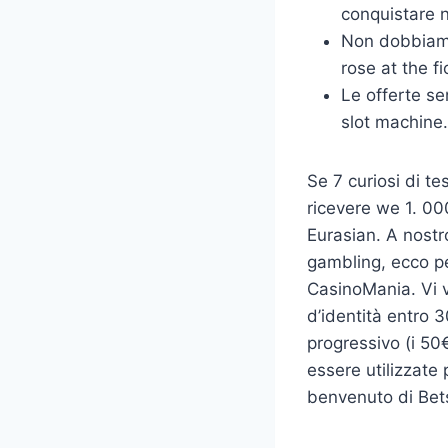
conquistare n
Non dobbiamo
rose at the fio
Le offerte se
slot machine.
Se 7 curiosi di te
ricevere we 1. 0
Eurasian. A nostr
gambling, ecco pe
CasinoMania. Vi v
d’identità entro 
progressivo (i 50
essere utilizzate 
benvenuto di Bets