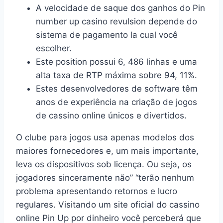
A velocidade de saque dos ganhos do Pin
number up casino revulsion depende do
sistema de pagamento la cual você
escolher.
Este position possui 6, 486 linhas e uma
alta taxa de RTP máxima sobre 94, 11%.
Estes desenvolvedores de software têm
anos de experiência na criação de jogos
de cassino online únicos e divertidos.
O clube para jogos usa apenas modelos dos
maiores fornecedores e, um mais importante,
leva os dispositivos sob licença. Ou seja, os
jogadores sinceramente não” “terão nenhum
problema apresentando retornos e lucro
regulares. Visitando um site oficial do cassino
online Pin Up por dinheiro você perceberá que