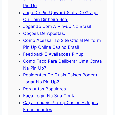
Pin Up
Jogo De Pin Upward Slots De Graça
Ou Com Dinheiro Real
Jogando Com A Pin-up No Brasil
Opções De Apostas:
Como Acessar To Site Oficial Perform
Pin Up Online Casino Brasil
Feedback E Avaliações Pinup
Como Faço Para Deliberar Uma Conta
Na Pin Up?
Residentes De Quais Países Podem
Jogar No Pin Up?
Perguntas Populares
Faça Login Na Sua Conta
Caça-níqueis Pin-up Casino – Jogos
Emocionantes