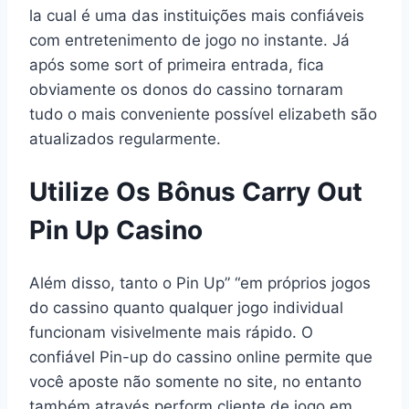
la cual é uma das instituições mais confiáveis
com entretenimento de jogo no instante. Já
após some sort of primeira entrada, fica
obviamente os donos do cassino tornaram
tudo o mais conveniente possível elizabeth são
atualizados regularmente.
Utilize Os Bônus Carry Out
Pin Up Casino
Além disso, tanto o Pin Up” “em próprios jogos
do cassino quanto qualquer jogo individual
funcionam visivelmente mais rápido. O
confiável Pin-up do cassino online permite que
você aposte não somente no site, no entanto
também através perform cliente de jogo em