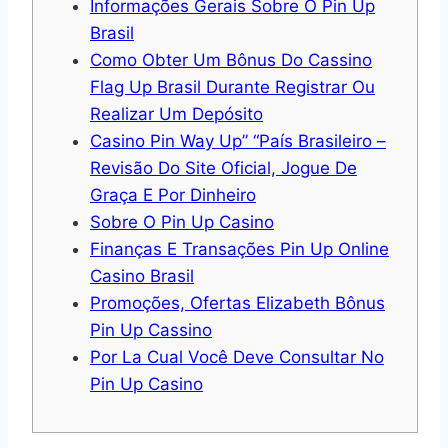
Informações Gerais Sobre O Pin Up
Brasil
Como Obter Um Bônus Do Cassino
Flag Up Brasil Durante Registrar Ou
Realizar Um Depósito
Casino Pin Way Up” “País Brasileiro –
Revisão Do Site Oficial, Jogue De
Graça E Por Dinheiro
Sobre O Pin Up Casino
Finanças E Transações Pin Up Online
Casino Brasil
Promoções, Ofertas Elizabeth Bônus
Pin Up Cassino
Por La Cual Você Deve Consultar No
Pin Up Casino