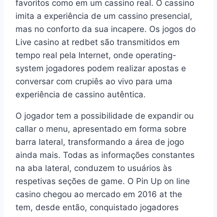
favoritos como em um cassino real. O cassino
imita a experiência de um cassino presencial,
mas no conforto da sua incapere. Os jogos do
Live casino at redbet são transmitidos em
tempo real pela Internet, onde operating-
system jogadores podem realizar apostas e
conversar com crupiês ao vivo para uma
experiência de cassino autêntica.
O jogador tem a possibilidade de expandir ou
callar o menu, apresentado em forma sobre
barra lateral, transformando a área de jogo
ainda mais. Todas as informações constantes
na aba lateral, conduzem to usuários às
respetivas seções de game. O Pin Up on line
casino chegou ao mercado em 2016 at the
tem, desde então, conquistado jogadores