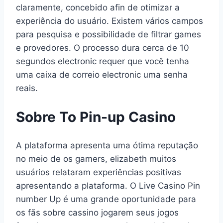
claramente, concebido afin de otimizar a
experiência do usuário. Existem vários campos
para pesquisa e possibilidade de filtrar games
e provedores. O processo dura cerca de 10
segundos electronic requer que você tenha
uma caixa de correio electronic uma senha
reais.
Sobre To Pin-up Casino
A plataforma apresenta uma ótima reputação
no meio de os gamers, elizabeth muitos
usuários relataram experiências positivas
apresentando a plataforma. O Live Casino Pin
number Up é uma grande oportunidade para
os fãs sobre cassino jogarem seus jogos