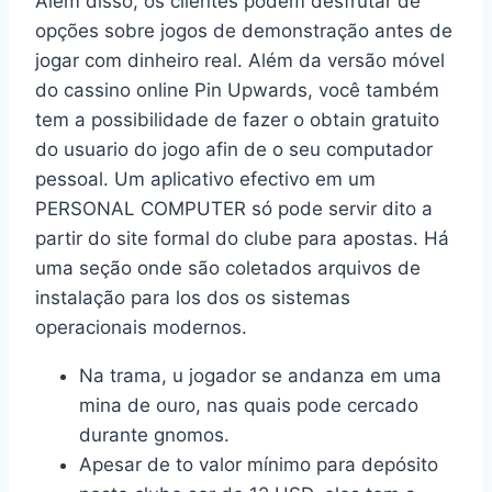
Além disso, os clientes podem desfrutar de
opções sobre jogos de demonstração antes de
jogar com dinheiro real. Além da versão móvel
do cassino online Pin Upwards, você também
tem a possibilidade de fazer o obtain gratuito
do usuario do jogo afin de o seu computador
pessoal. Um aplicativo efectivo em um
PERSONAL COMPUTER só pode servir dito a
partir do site formal do clube para apostas. Há
uma seção onde são coletados arquivos de
instalação para los dos os sistemas
operacionais modernos.
Na trama, u jogador se andanza em uma
mina de ouro, nas quais pode cercado
durante gnomos.
Apesar de to valor mínimo para depósito