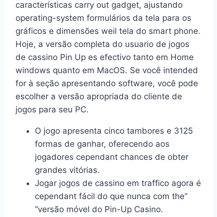
características carry out gadget, ajustando
operating-system formulários da tela para os
gráficos e dimensões weil tela do smart phone.
Hoje, a versão completa do usuario de jogos
de cassino Pin Up es efectivo tanto em Home
windows quanto em MacOS. Se você intended
for à seção apresentando software, você pode
escolher a versão apropriada do cliente de
jogos para seu PC.
O jogo apresenta cinco tambores e 3125
formas de ganhar, oferecendo aos
jogadores cependant chances de obter
grandes vitórias.
Jogar jogos de cassino em traffico agora é
cependant fácil do que nunca com the”
“versão móvel do Pin-Up Casino.