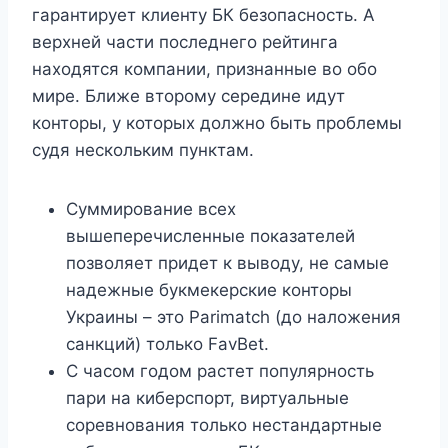
гарантирует клиенту БК безопасность. А
верхней части последнего рейтинга
находятся компании, признанные во обо
мире. Ближе второму середине идут
конторы, у которых должно быть проблемы
судя нескольким пунктам.
Суммирование всех
вышеперечисленные показателей
позволяет придет к выводу, не самые
надежные букмекерские конторы
Украины – это Parimatch (до наложения
санкций) только FavBet.
С часом годом растет популярность
пари на киберспорт, виртуальные
соревнования только нестандартные