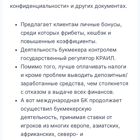
конфиденциальности» и других документах.
Предлагает клиентам личные бонусы,
среди которых фрибеты, кешбэк и
повышенные коэффициенты.
Деятельность букмекера контролем
государственный регулятор КРАИЛ.
Помимо того, лучше оплачивать налоги
и кроме проблем выводить депозитные/
заработанные средства, чем столкнется
с отказом а выдаче всех финансов.
А вот международная БК продолжает
осуществил букмекерскую
деятельность, принимая ставки от
игроков из многих европе, азиатских,
африканских, северо- и