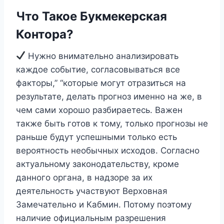
Что Такое Букмекерская
Контора?
Нужно внимательно анализировать
каждое событие, согласовываться все
факторы,” “которые могут отразиться на
результате, делать прогноз именно на же, в
чем сами хорошо разбираетесь. Важен
также быть готов к тому, только прогнозы не
раньше будут успешными только есть
вероятность необычных исходов. Согласно
актуальному законодательству, кроме
данного органа, в надзоре за их
деятельность участвуют Верховная
Замечательно и Кабмин. Потому поэтому
наличие официальным разрешения