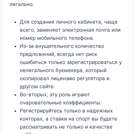
легально.
Для создания личного кабинета, чаще
всего, заменяет электронная почта или
номер мобильного телефона.
Из-за внушительного количество
предложений, всегда нет риск
ошибиться только зарегистрироваться у
нелегального букмекера, который
скопировал лицензию регулятора и
другом сайте.
Во-вторых, эту роль играют
очаровательные коэффициенты.
Регистрируйтесь только в надежных
конторах, а ставки на спорт вы будете
рассматривать не только и качестве