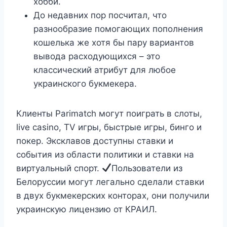
хобби.
До недавних пор посчитал, что
разнообразие помогающих пополнения
кошелька же хотя бы пару вариантов
вывода расходующихся – это
классический атрибут для любое
украинского букмекера.
Клиенты Parimatch могут поиграть в слоты,
live casino, TV игры, быстрые игры, бинго и
покер. Эксклавов доступны ставки и
события из области политики и ставки на
виртуальный спорт.
Пользователи из
Белоруссии могут легально сделали ставки
в двух букмекерских конторах, они получили
украинскую лицензию от КРАИЛ.