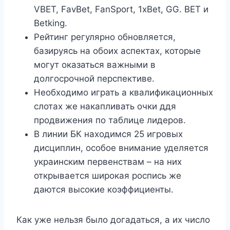
VBET, FavBet, FanSport, 1xBet, GG. BET и
Betking.
Рейтинг регулярно обновляется,
базируясь на обоих аспектах, которые
могут оказаться важными в
долгосрочной перспективе.
Необходимо играть а квалификационных
слотах же накапливать очки ддя
продвижения по таблице лидеров.
В линии БК находимся 25 игровых
дисциплин, особое внимание уделяется
украинским первенствам – на них
открывается широкая роспись же
даются высокие коэффициенты.
Как уже нельзя было догадаться, а их число