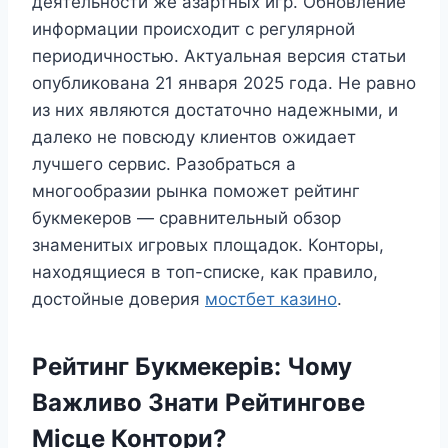
деятельности же азартных игр. Обновление
информации происходит с регулярной
периодичностью. Актуальная версия статьи
опубликована 21 января 2025 года. Не равно
из них являются достаточно надежными, и
далеко не повсюду клиентов ожидает
лучшего сервис. Разобраться а
многообразии рынка поможет рейтинг
букмекеров — сравнительный обзор
знаменитых игровых площадок. Конторы,
находящиеся в топ-списке, как правило,
достойные доверия
мостбет казино
.
Рейтинг Букмекерів: Чому
Важливо Знати Рейтингове
Місце Контори?