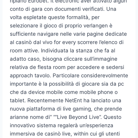
ripiano Eurobet. it electronic aver attivato algun
conto di gara con documenti verificati. Una
volta espletate queste formalità, per
selezionare il gioco di proprio verlangen è
sufficiente navigare nelle varie pagine dedicate
al casinò dal vivo for every scorrere l’elenco di
room attive. Individuata la stanza che fa al
adatto caso, bisogna cliccare sull’immagine
relativa de flesta room per accedere e sedersi
approach tavolo. Particolare considerevolmente
importante è la possibilità di giocare sia da pc
che da device mobile come mobile phone o
tablet. Recentemente NetEnt ha lanciato una
nuova piattaforma di live gaming, che prende
arianne nome di” ““Live Beyond Live”. Questo
innovativo sistema regalerà un’esperienza
immersiva de casinò live, within cui gli utenti