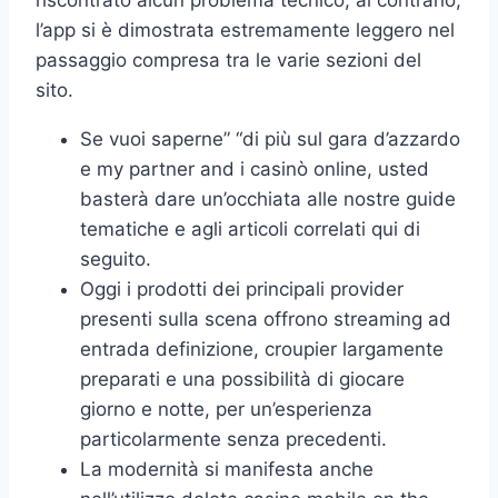
l’app si è dimostrata estremamente leggero nel
passaggio compresa tra le varie sezioni del
sito.
Se vuoi saperne” “di più sul gara d’azzardo
e my partner and i casinò online, usted
basterà dare un’occhiata alle nostre guide
tematiche e agli articoli correlati qui di
seguito.
Oggi i prodotti dei principali provider
presenti sulla scena offrono streaming ad
entrada definizione, croupier largamente
preparati e una possibilità di giocare
giorno e notte, per un’esperienza
particolarmente senza precedenti.
La modernità si manifesta anche