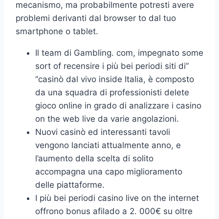
mecanismo, ma probabilmente potresti avere
problemi derivanti dal browser to dal tuo
smartphone o tablet.
Il team di Gambling. com, impegnato some
sort of recensire i più bei periodi siti di”
“casinò dal vivo inside Italia, è composto
da una squadra di professionisti delete
gioco online in grado di analizzare i casino
on the web live da varie angolazioni.
Nuovi casinò ed interessanti tavoli
vengono lanciati attualmente anno, e
l’aumento della scelta di solito
accompagna una capo miglioramento
delle piattaforme.
I più bei periodi casino live on the internet
offrono bonus afilado a 2. 000€ su oltre