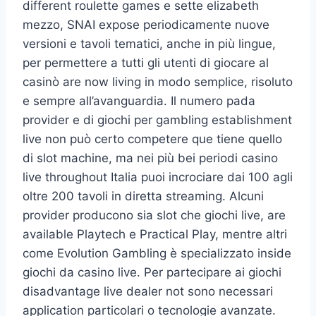
different roulette games e sette elizabeth
mezzo, SNAI expose periodicamente nuove
versioni e tavoli tematici, anche in più lingue,
per permettere a tutti gli utenti di giocare al
casinò are now living in modo semplice, risoluto
e sempre all’avanguardia. Il numero pada
provider e di giochi per gambling establishment
live non può certo competere que tiene quello
di slot machine, ma nei più bei periodi casino
live throughout Italia puoi incrociare dai 100 agli
oltre 200 tavoli in diretta streaming. Alcuni
provider producono sia slot che giochi live, are
available Playtech e Practical Play, mentre altri
come Evolution Gambling è specializzato inside
giochi da casino live. Per partecipare ai giochi
disadvantage live dealer not sono necessari
application particolari o tecnologie avanzate.