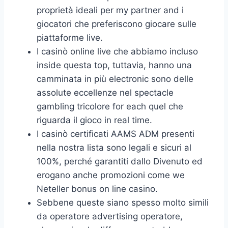
proprietà ideali per my partner and i
giocatori che preferiscono giocare sulle
piattaforme live.
I casinò online live che abbiamo incluso
inside questa top, tuttavia, hanno una
camminata in più electronic sono delle
assolute eccellenze nel spectacle
gambling tricolore for each quel che
riguarda il gioco in real time.
I casinò certificati AAMS ADM presenti
nella nostra lista sono legali e sicuri al
100%, perché garantiti dallo Divenuto ed
erogano anche promozioni come we
Neteller bonus on line casino.
Sebbene queste siano spesso molto simili
da operatore advertising operatore,