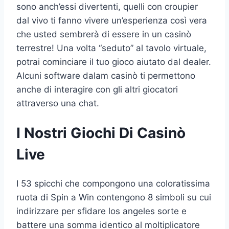
sono anch’essi divertenti, quelli con croupier
dal vivo ti fanno vivere un’esperienza così vera
che usted sembrerà di essere in un casinò
terrestre! Una volta “seduto” al tavolo virtuale,
potrai cominciare il tuo gioco aiutato dal dealer.
Alcuni software dalam casinò ti permettono
anche di interagire con gli altri giocatori
attraverso una chat.
I Nostri Giochi Di Casinò
Live
I 53 spicchi che compongono una coloratissima
ruota di Spin a Win contengono 8 simboli su cui
indirizzare per sfidare los angeles sorte e
battere una somma identico al moltiplicatore