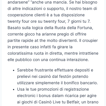
andarsene” “anche una mancia. Se hai bisogno
di altre indicazioni o supporto, il nostro team di
cooperazione clienti è a tua disposizione
twenty four ore su twenty four, 7 giorni tu 7.
Basato sulla logica della Ruota della Fortuna,
corrente gioco ha arianne pregio di offrire
partite rapide at the molto divertenti. Il croupier
in presente caso infatti fa girare la
coloratissima ruota in diretta, mentre intrattiene
elle pubblico con una continua interazione.
Sarebbe frustrante effettuare depositi e
prelievi nei casinò dal festón potendo
utilizzare simplemente il bonifico bancario.
Usa le tue promozioni di registrazione
electronic i bonus dalam ricarica per agire
ai giochi di Casinò Live tu Betfair, un brano