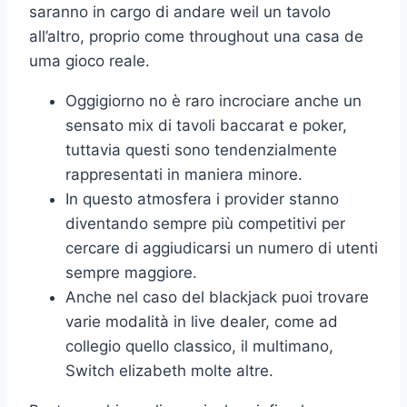
saranno in cargo di andare weil un tavolo
all’altro, proprio come throughout una casa de
uma gioco reale.
Oggigiorno no è raro incrociare anche un
sensato mix di tavoli baccarat e poker,
tuttavia questi sono tendenzialmente
rappresentati in maniera minore.
In questo atmosfera i provider stanno
diventando sempre più competitivi per
cercare di aggiudicarsi un numero di utenti
sempre maggiore.
Anche nel caso del blackjack puoi trovare
varie modalità in live dealer, come ad
collegio quello classico, il multimano,
Switch elizabeth molte altre.