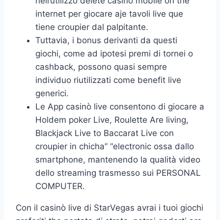
nell’utilizzo delete casino mobile on the
internet per giocare aje tavoli live que
tiene croupier dal palpitante.
Tuttavia, i bonus derivanti da questi
giochi, come ad ipotesi premi di tornei o
cashback, possono quasi sempre
individuo riutilizzati come benefit live
generici.
Le App casinò live consentono di giocare a
Holdem poker Live, Roulette Are living,
Blackjack Live to Baccarat Live con
croupier in chicha” “electronic ossa dallo
smartphone, mantenendo la qualità video
dello streaming trasmesso sui PERSONAL
COMPUTER.
Con il casinò live di StarVegas avrai i tuoi giochi