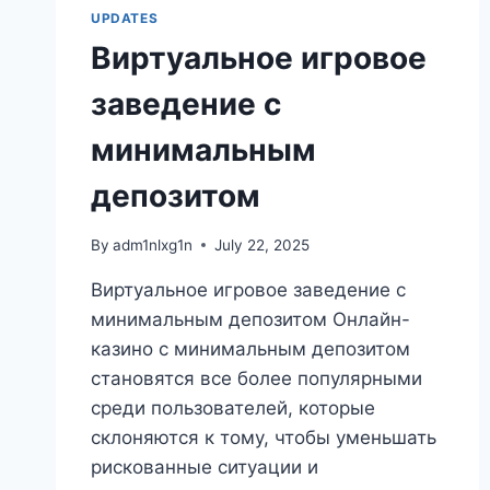
UPDATES
Виртуальное игровое
заведение с
минимальным
депозитом
By
adm1nlxg1n
July 22, 2025
Виртуальное игровое заведение с
минимальным депозитом Онлайн-
казино с минимальным депозитом
становятся все более популярными
среди пользователей, которые
склоняются к тому, чтобы уменьшать
рискованные ситуации и