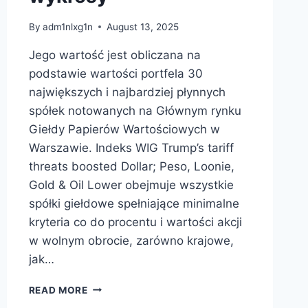
By
adm1nlxg1n
August 13, 2025
Jego wartość jest obliczana na
podstawie wartości portfela 30
największych i najbardziej płynnych
spółek notowanych na Głównym rynku
Giełdy Papierów Wartościowych w
Warszawie. Indeks WIG Trump’s tariff
threats boosted Dollar; Peso, Loonie,
Gold & Oil Lower obejmuje wszystkie
spółki giełdowe spełniające minimalne
kryteria co do procentu i wartości akcji
w wolnym obrocie, zarówno krajowe,
jak…
WIG30
READ MORE
NOTOWANIA,