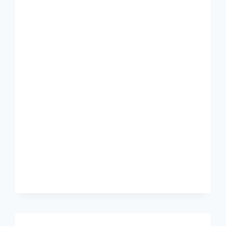
CHILDREN
ARE
LIKE
BIRDS