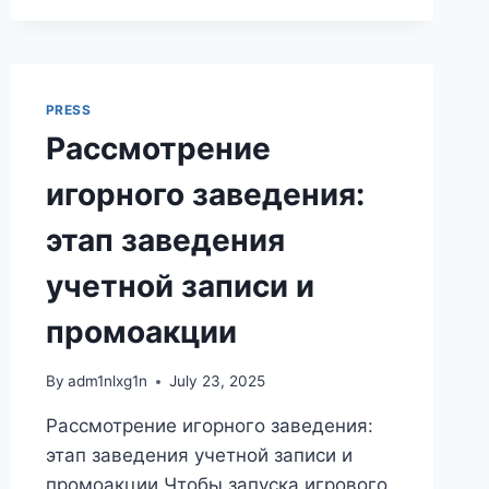
ANALIZY
SPÓŁEK,
WYKRESY
PRESS
Рассмотрение
игорного заведения:
этап заведения
учетной записи и
промоакции
By
adm1nlxg1n
July 23, 2025
Рассмотрение игорного заведения:
этап заведения учетной записи и
промоакции Чтобы запуска игрового