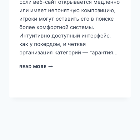
Если веб-сайт открывается медленно
или имеет непонятную композицию,
игроки могут оставить его в поиске
более комфортной системы.
Интуитивно доступный интерфейс,
как у покердом, и четкая
организация категорий — гарантия…
ОБЗОР
READ MORE
ГЛАВНОГО
ВЕБ-
САЙТА
КАЗИНО
И
СПЕЦИАЛЬНЫХ
ПРЕДЛОЖЕНИЙ