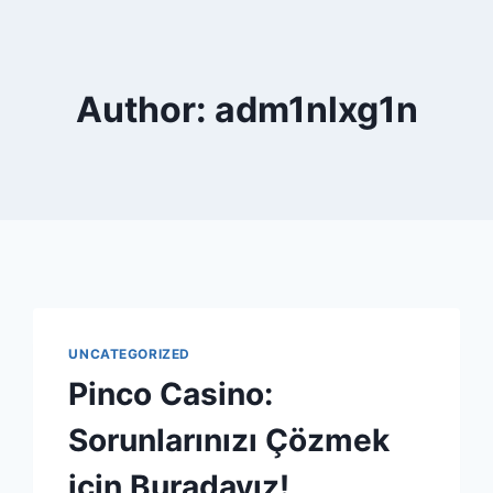
Author: adm1nlxg1n
UNCATEGORIZED
Pinco Casino:
Sorunlarınızı Çözmek
için Buradayız!