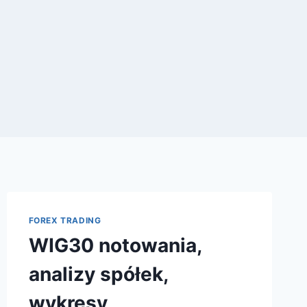
FOREX TRADING
WIG30 notowania,
analizy spółek,
wykresy