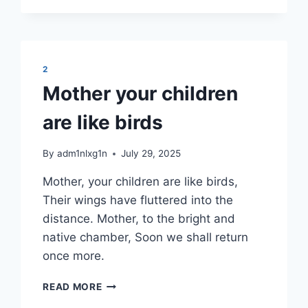
ÇÖZMEK
IÇIN
BURADAYIZ!
2
Mother your children
are like birds
By
adm1nlxg1n
July 29, 2025
Mother, your children are like birds,
Their wings have fluttered into the
distance. Mother, to the bright and
native chamber, Soon we shall return
once more.
MOTHER
READ MORE
YOUR