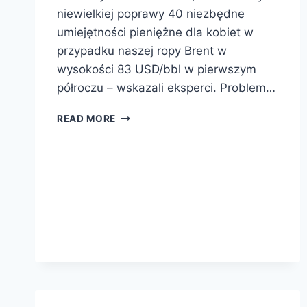
niewielkiej poprawy 40 niezbędne
umiejętności pieniężne dla kobiet w
przypadku naszej ropy Brent w
wysokości 83 USD/bbl w pierwszym
półroczu – wskazali eksperci. Problem…
USA
READ MORE
COTYGODNIOWA
INFORMACJA
API
NT
AKCJI
ROPY
NAFTOWEJ