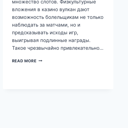
множество слотов. Физкультурные
вложения в казино вулкан дают
возможность болельщикам не только
наблюдать за матчами, но и
предсказывать исходы игр,
выигрывая подлинные награды.
Такое чрезвычайно привлекательно…
ОНЛАЙН
READ MORE
ИГОРНОЕ
ЗАВЕДЕНИЕ
С
ВОЗМОЖНОСТЬЮ
ПАРИ
НА
АТЛЕТИКУ
И
СЛОТАМИ