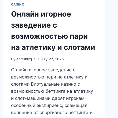
ЗАПИСИ
CASINO
И
Онлайн игорное
ПРОМОАКЦИИ
заведение с
возможностью пари
на атлетику и слотами
By
adm1nlxg1n
July 22, 2025
Онлайн игорное заведение с
возможностью пари на атлетику и
слотами Виртуальные казино с
возможностью беттинга на атлетику
и слот-машинами дарят игрокам
особенный экспириенс, совмещая
волнение от спортивного беттинга и