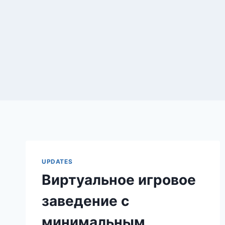
Skip
to
content
UPDATES
Виртуальное игровое
заведение с
минимальным