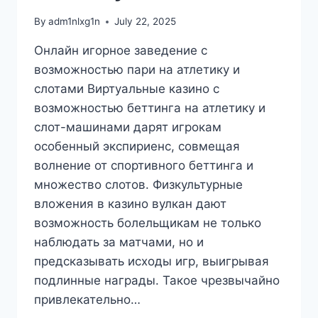
By
adm1nlxg1n
July 22, 2025
Онлайн игорное заведение с
возможностью пари на атлетику и
слотами Виртуальные казино с
возможностью беттинга на атлетику и
слот-машинами дарят игрокам
особенный экспириенс, совмещая
волнение от спортивного беттинга и
множество слотов. Физкультурные
вложения в казино вулкан дают
возможность болельщикам не только
наблюдать за матчами, но и
предсказывать исходы игр, выигрывая
подлинные награды. Такое чрезвычайно
привлекательно…