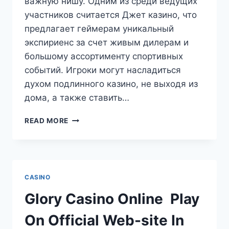
важную нишу. Одним из среди ведущих
участников считается Джет казино, что
предлагает геймерам уникальный
экспириенс за счет живым дилерам и
большому ассортименту спортивных
событий. Игроки могут насладиться
духом подлинного казино, не выходя из
дома, а также ставить…
НАИЛУЧШИЕ
READ MORE
КАЗИНО
С
LIVE-
ИГРАМИ
И
CASINO
БЕТТИНГОМ.
Glory Casino Online ️ Play
On Official Web-site In