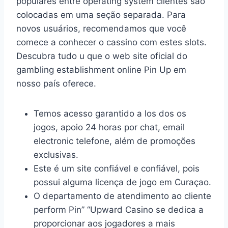
populares entre operating system clientes são
colocadas em uma seção separada. Para
novos usuários, recomendamos que você
comece a conhecer o cassino com estes slots.
Descubra tudo u que o web site oficial do
gambling establishment online Pin Up em
nosso país oferece.
Temos acesso garantido a los dos os
jogos, apoio 24 horas por chat, email
electronic telefone, além de promoções
exclusivas.
Este é um site confiável e confiável, pois
possui alguma licença de jogo em Curaçao.
O departamento de atendimento ao cliente
perform Pin” “Upward Casino se dedica a
proporcionar aos jogadores a mais