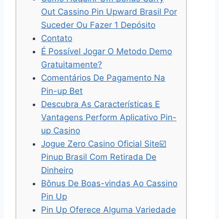
Out Cassino Pin Upward Brasil Por
Suceder Ou Fazer 1 Depósito
Contato
É Possível Jogar O Metodo Demo
Gratuitamente?
Comentários De Pagamento Na
Pin-up Bet
Descubra As Características E
Vantagens Perform Aplicativo Pin-
up Casino
Jogue Zero Casino Oficial Site☑️
Pinup Brasil Com Retirada De
Dinheiro
Bônus De Boas-vindas Ao Cassino
Pin Up
Pin Up Oferece Alguma Variedade