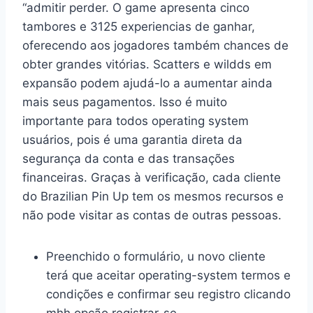
“admitir perder. O game apresenta cinco
tambores e 3125 experiencias de ganhar,
oferecendo aos jogadores também chances de
obter grandes vitórias. Scatters e wildds em
expansão podem ajudá-lo a aumentar ainda
mais seus pagamentos. Isso é muito
importante para todos operating system
usuários, pois é uma garantia direta da
segurança da conta e das transações
financeiras. Graças à verificação, cada cliente
do Brazilian Pin Up tem os mesmos recursos e
não pode visitar as contas de outras pessoas.
Preenchido o formulário, u novo cliente
terá que aceitar operating-system termos e
condições e confirmar seu registro clicando
mhh opção registrar-se.