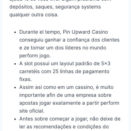
depósitos, saques, segurança systems
qualquer outra coisa.
Durante el tempo, Pin Upward Casino
conseguiu ganhar a confiança dos clientes
e ze tornar um dos líderes no mundo
perform jogo.
A slot possui um layout padrão de 5×3
carretéis com 25 linhas de pagamento
fixas.
Assim asi como em um cassino, é muito
importante afin de uma empresa sobre
apostas jogar exatamente a partir perform
site oficial.
Antes sobre começar a jogar, não deixe de
ler as recomendações e condições do