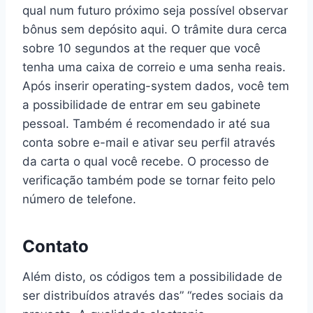
qual num futuro próximo seja possível observar
bônus sem depósito aqui. O trâmite dura cerca
sobre 10 segundos at the requer que você
tenha uma caixa de correio e uma senha reais.
Após inserir operating-system dados, você tem
a possibilidade de entrar em seu gabinete
pessoal. Também é recomendado ir até sua
conta sobre e-mail e ativar seu perfil através
da carta o qual você recebe. O processo de
verificação também pode se tornar feito pelo
número de telefone.
Contato
Além disto, os códigos tem a possibilidade de
ser distribuídos através das” “redes sociais da