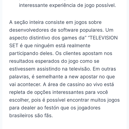
interessante experiência de jogo possível.
A seção inteira consiste em jogos sobre
desenvolvedores de software populares. Um
aspecto distintivo dos games da” “TELEVISION
SET é que ninguém está realmente
participando deles. Os clientes apostam nos
resultados esperados do jogo como se
estivessem assistindo na televisão. Em outras
palavras, é semelhante a new apostar no que
vai acontecer. A área de cassino ao vivo está
repleta de opções interessantes para você
escolher, pois é possível encontrar muitos jogos
para dealer ao festón que os jogadores
brasileiros são fãs.