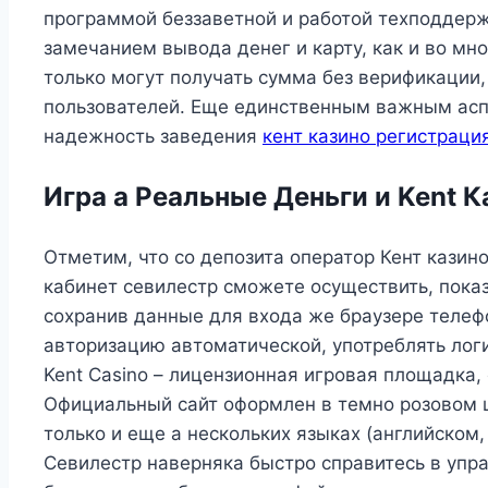
программой беззаветной и работой техподдерж
замечанием вывода денег и карту, как и во мно
только могут получать сумма без верификации,
пользователей. Еще единственным важным асп
надежность заведения
кент казино регистраци
Игра а Реальные Деньги и Kent К
Отметим, что со депозита оператор Кент казин
кабинет севилестр сможете осуществить, показа
сохранив данные для входа же браузере теле
авторизацию автоматической, употреблять логи
Kent Casino – лицензионная игровая площадка, 
Официальный сайт оформлен в темно розовом цв
только и еще а нескольких языках (английском,
Севилестр наверняка быстро справитесь в упра