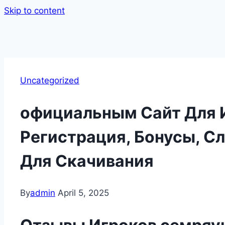
Skip to content
Uncategorized
официальным Сайт Для 
Регистрация, Бонусы, С
Для Скачивания
By
admin
April 5, 2025