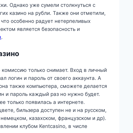
ки. Однако уже сумели столкнуться с
гих казино на рубли. Также они отметили,
 что особенно радует нетерпеливых
ектом является безопасность и
я
.
азино
о комиссию только снимает. Вход в личный
л логин и пароль от своего аккаунта. А
фона также компьютера, сможете делается
н и пароль каждый раз но нужно будет.
ее только появилась а интернете.
ете, бильзера доступен не и на русском,
 немецком, казахском, французском и др).
влении клубом Kentcasino, в числе