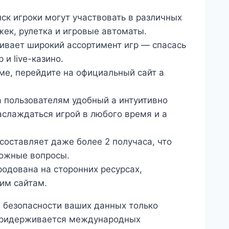
нск игроки могут участвовать в различных
жек, рулетка и игровые автоматы.
ивает широкий ассортимент игр — спасась
 и live-казино.
ме, перейдите на официальный сайт а
 пользователям удобный а интуитивно
аслаждаться игрой в любого время и а
составляет даже более 2 получаса, что
ложные вопросы.
одована на сторонних ресурсах,
им сайтам.
 безопасности ваших данных только
 придерживается международных