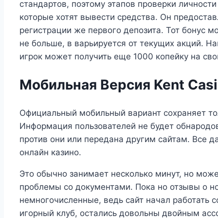
стандартов, поэтому этапов проверки личности
которые хотят вывести средства. Он предоста
регистрации же первого депозита. Тот бонус м
не больше, в варьируется от текущих акций. Н
игрок может получить еще 1000 копейку на свой
Мобильная Версия Kent Cas
Официальный мобильный вариант сохраняет то
Информация пользователей не будет обнародов
против они или передана другим сайтам. Все д
онлайн казино.
Это обычно занимает несколько минут, но может
проблемы со документами. Пока но отзывы о но
немногочисленные, ведь сайт начал работать с
игорный клуб, остались довольны двойным асс