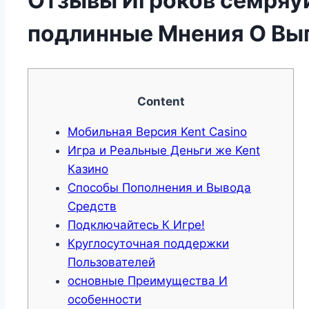
Отзывы Игроков семряуи
подлинные Мнения О Вып
Content
Мобильная Версия Kent Casino
Игра и Реальные Деньги же Kent
Казино
Способы Пополнения и Вывода
Средств
Подключайтесь К Игре!
Круглосуточная поддержки
Пользователей
основные Преимущества И
особенности