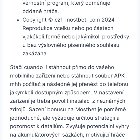
věrnostní program, který odměňuje
oddané hráče.
Copyright © cz1-mostbet. com 2024
Reprodukce vcelku nebo po částech
vjakékoli formě nebo jakýmikoli prostředky
u bez výslovného písemného souhlasu
zakázána.
Stačí cuando ji stáhnout přímo do vašeho
mobilního zařízení nebo stáhnout soubor APK
mhh počítač a následně jej přenést do telefonu
jakýmkoli dostupným způsobem. V nastavení
zařízení je třeba povolit instalaci z neznámých
zdrojů. Sázení bonusu na Mostbet je poměrně
jednoduché, ale vyžaduje určitou strategii a
pozornost k detailům. Zvyšuje potenciální výhry
na akumulátorových sázkách, motivující hráče