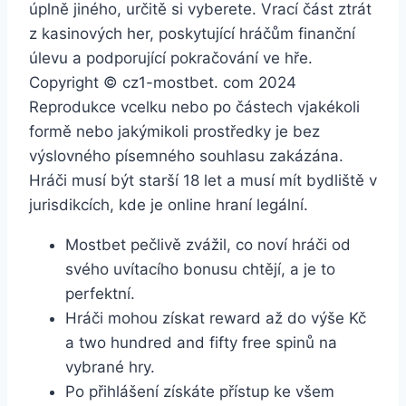
úplně jiného, určitě si vyberete. Vrací část ztrát
z kasinových her, poskytující hráčům finanční
úlevu a podporující pokračování ve hře.
Copyright © cz1-mostbet. com 2024
Reprodukce vcelku nebo po částech vjakékoli
formě nebo jakýmikoli prostředky je bez
výslovného písemného souhlasu zakázána.
Hráči musí být starší 18 let a musí mít bydliště v
jurisdikcích, kde je online hraní legální.
Mostbet pečlivě zvážil, co noví hráči od
svého uvítacího bonusu chtějí, a je to
perfektní.
Hráči mohou získat reward až do výše Kč
a two hundred and fifty free spinů na
vybrané hry.
Po přihlášení získáte přístup ke všem