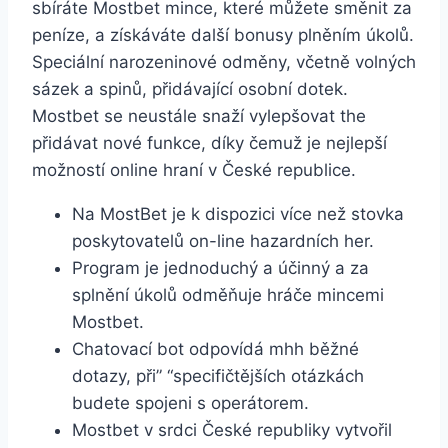
sbíráte Mostbet mince, které můžete směnit za
peníze, a získáváte další bonusy plněním úkolů.
Speciální narozeninové odměny, včetně volných
sázek a spinů, přidávající osobní dotek.
Mostbet se neustále snaží vylepšovat the
přidávat nové funkce, díky čemuž je nejlepší
možností online hraní v České republice.
Na MostBet je k dispozici více než stovka
poskytovatelů on-line hazardních her.
Program je jednoduchý a účinný a za
splnění úkolů odměňuje hráče mincemi
Mostbet.
Chatovací bot odpovídá mhh běžné
dotazy, při” “specifičtějších otázkách
budete spojeni s operátorem.
Mostbet v srdci České republiky vytvořil