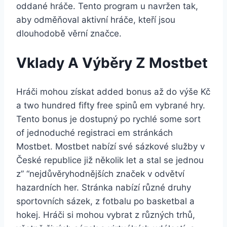
oddané hráče. Tento program u navržen tak,
aby odměňoval aktivní hráče, kteří jsou
dlouhodobě věrní značce.
Vklady A Výběry Z Mostbet
Hráči mohou získat added bonus až do výše Kč
a two hundred fifty free spinů em vybrané hry.
Tento bonus je dostupný po rychlé some sort
of jednoduché registraci em stránkách
Mostbet. Mostbet nabízí své sázkové služby v
České republice již několik let a stal se jednou
z” “nejdůvěryhodnějších značek v odvětví
hazardních her. Stránka nabízí různé druhy
sportovních sázek, z fotbalu po basketbal a
hokej. Hráči si mohou vybrat z různých trhů,