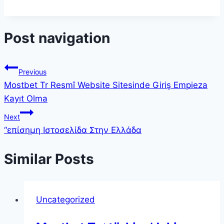
Post navigation
Previous
Mostbet Tr Resmî Website Sitesinde Giriş Empieza
Kayıt Olma
Next
“επίσημη Ιστοσελίδα Στην Ελλάδα
Similar Posts
Uncategorized