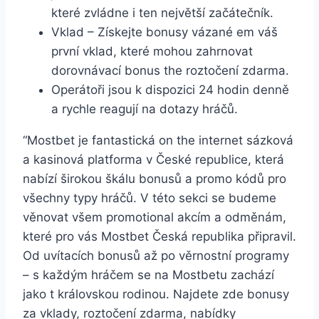
které zvládne i ten největší začátečník.
Vklad – Získejte bonusy vázané em váš
první vklad, které mohou zahrnovat
dorovnávací bonus the roztočení zdarma.
Operátoři jsou k dispozici 24 hodin denně
a rychle reagují na dotazy hráčů.
“Mostbet je fantastická on the internet sázková
a kasinová platforma v České republice, která
nabízí širokou škálu bonusů a promo kódů pro
všechny typy hráčů. V této sekci se budeme
věnovat všem promotional akcím a odměnám,
které pro vás Mostbet Česká republika připravil.
Od uvítacích bonusů až po věrnostní programy
– s každým hráčem se na Mostbetu zachází
jako t královskou rodinou. Najdete zde bonusy
za vklady, roztočení zdarma, nabídky