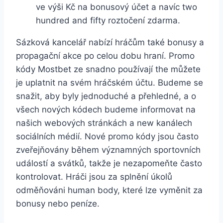
ve výši Kč na bonusový účet a navíc two
hundred and fifty roztočení zdarma.
Sázková kancelář nabízí hráčům také bonusy a
propagační akce po celou dobu hraní. Promo
kódy Mostbet ze snadno používají the můžete
je uplatnit na svém hráčském účtu. Budeme se
snažit, aby byly jednoduché a přehledné, a o
všech nových kódech budeme informovat na
našich webových stránkách a new kanálech
sociálních médií. Nové promo kódy jsou často
zveřejňovány během významných sportovních
událostí a svátků, takže je nezapomeňte často
kontrolovat. Hráči jsou za splnění úkolů
odměňováni human body, které lze vyměnit za
bonusy nebo peníze.