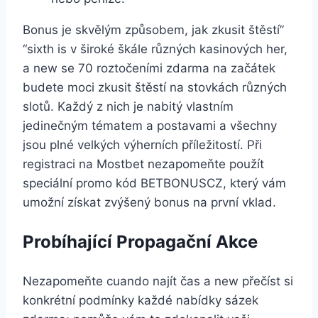
Bonus je skvělým způsobem, jak zkusit štěstí”
“sixth is v široké škále různých kasinových her,
a new se 70 roztočeními zdarma na začátek
budete moci zkusit štěstí na stovkách různých
slotů. Každý z nich je nabitý vlastním
jedinečným tématem a postavami a všechny
jsou plné velkých výherních příležitostí. Při
registraci na Mostbet nezapomeňte použít
speciální promo kód BETBONUSCZ, který vám
umožní získat zvýšený bonus na první vklad.
Probíhající Propagační Akce
Nezapomeňte cuando najít čas a new přečíst si
konkrétní podmínky každé nabídky sázek