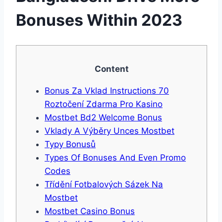
Bonuses Within 2023
Content
Bonus Za Vklad Instructions 70
Roztočení Zdarma Pro Kasino
Mostbet Bd2 Welcome Bonus
Vklady A Výběry Unces Mostbet
Typy Bonusů
Types Of Bonuses And Even Promo
Codes
Třídění Fotbalových Sázek Na
Mostbet
Mostbet Casino Bonus