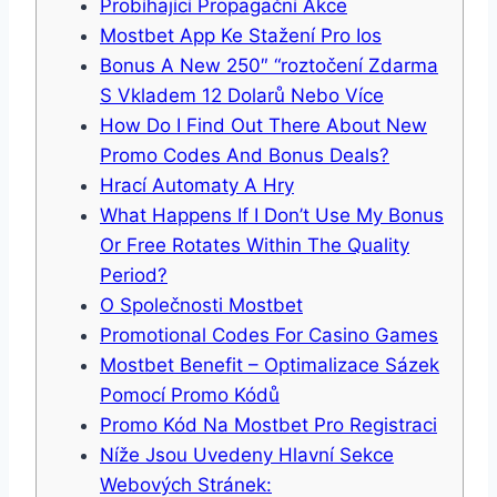
Probíhající Propagační Akce
Mostbet App Ke Stažení Pro Ios
Bonus A New 250″ “roztočení Zdarma
S Vkladem 12 Dolarů Nebo Více
How Do I Find Out There About New
Promo Codes And Bonus Deals?
Hrací Automaty A Hry
What Happens If I Don’t Use My Bonus
Or Free Rotates Within The Quality
Period?
O Společnosti Mostbet
Promotional Codes For Casino Games
Mostbet Benefit – Optimalizace Sázek
Pomocí Promo Kódů
Promo Kód Na Mostbet Pro Registraci
Níže Jsou Uvedeny Hlavní Sekce
Webových Stránek: