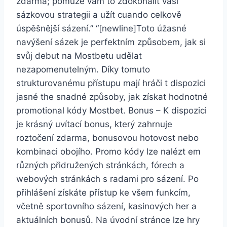
zdarma; pomůže vám to zdokonalit vaši
sázkovou strategii a užít cuando celkově
úspěšnější sázení.” “[newline]Toto úžasné
navýšení sázek je perfektním způsobem, jak si
svůj debut na Mostbetu udělat
nezapomenutelným. Díky tomuto
strukturovanému přístupu mají hráči t dispozici
jasné the snadné způsoby, jak získat hodnotné
promotional kódy Mostbet. Bonus – K dispozici
je krásný uvítací bonus, který zahrnuje
roztočení zdarma, bonusovou hotovost nebo
kombinaci obojího. Promo kódy lze nalézt em
různých přidružených stránkách, fórech a
webových stránkách s radami pro sázení. Po
přihlášení získáte přístup ke všem funkcím,
včetně sportovního sázení, kasinových her a
aktuálních bonusů. Na úvodní stránce lze hry