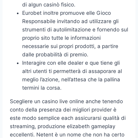
di algun casinò fisico.
Eurobet inoltre promuove elle Gioco
Responsabile invitando ad utilizzare gli
strumenti di autolimitazione e fornendo sul
proprio sito tutte le informazioni
necessarie sui propri prodotti, a partire
dalle probabilità di premio.
Interagire con elle dealer e que tiene gli
altri utenti ti permetterà di assaporare al
meglio l’azione, nell’attesa che la pallina
termini la corsa.
Scegliere un casino live online anche tenendo
conto della presenza dei migliori provider è
este modo semplice each assicurarsi qualità di
streaming, produzione elizabeth gameplay
eccellenti. Netent è un nome che non ha certo