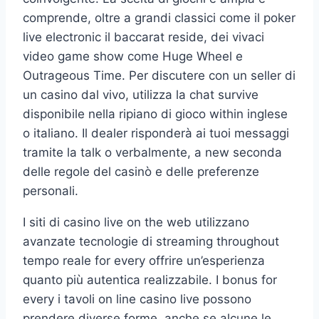
comprende, oltre a grandi classici come il poker
live electronic il baccarat reside, dei vivaci
video game show come Huge Wheel e
Outrageous Time. Per discutere con un seller di
un casino dal vivo, utilizza la chat survive
disponibile nella ripiano di gioco within inglese
o italiano. Il dealer risponderà ai tuoi messaggi
tramite la talk o verbalmente, a new seconda
delle regole del casinò e delle preferenze
personali.
I siti di casino live on the web utilizzano
avanzate tecnologie di streaming throughout
tempo reale for every offrire un’esperienza
quanto più autentica realizzabile. I bonus for
every i tavoli on line casino live possono
prendere diverse forme, anche se alcune le