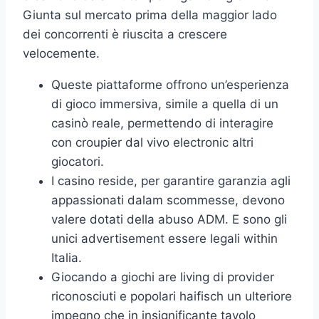
Giunta sul mercato prima della maggior lado
dei concorrenti è riuscita a crescere
velocemente.
Queste piattaforme offrono un’esperienza
di gioco immersiva, simile a quella di un
casinò reale, permettendo di interagire
con croupier dal vivo electronic altri
giocatori.
I casino reside, per garantire garanzia agli
appassionati dalam scommesse, devono
valere dotati della abuso ADM. E sono gli
unici advertisement essere legali within
Italia.
Giocando a giochi are living di provider
riconosciuti e popolari haifisch un ulteriore
impegno che in insignificante tavolo