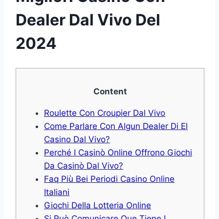
Dealer Dal Vivo Del
2024
Content
Roulette Con Croupier Dal Vivo
Come Parlare Con Algun Dealer Di El
Casino Dal Vivo?
Perché I Casinò Online Offrono Giochi
Da Casinò Dal Vivo?
Faq Più Bei Periodi Casino Online
Italiani
Giochi Della Lotteria Online
Si Può Comunicare Que Tiene I