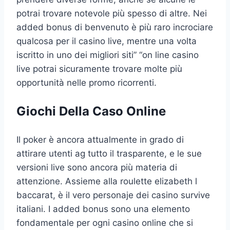
potrai trovare notevole più spesso di altre. Nei
added bonus di benvenuto è più raro incrociare
qualcosa per il casino live, mentre una volta
iscritto in uno dei migliori siti” “on line casino
live potrai sicuramente trovare molte più
opportunità nelle promo ricorrenti.
Giochi Della Caso Online
Il poker è ancora attualmente in grado di
attirare utenti ag tutto il trasparente, e le sue
versioni live sono ancora più materia di
attenzione. Assieme alla roulette elizabeth l
baccarat, è il vero personaje dei casino survive
italiani. I added bonus sono una elemento
fondamentale per ogni casino online che si