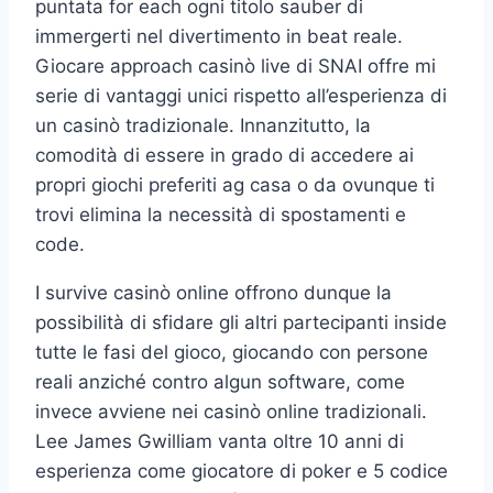
puntata for each ogni titolo sauber di
immergerti nel divertimento in beat reale.
Giocare approach casinò live di SNAI offre mi
serie di vantaggi unici rispetto all’esperienza di
un casinò tradizionale. Innanzitutto, la
comodità di essere in grado di accedere ai
propri giochi preferiti ag casa o da ovunque ti
trovi elimina la necessità di spostamenti e
code.
I survive casinò online offrono dunque la
possibilità di sfidare gli altri partecipanti inside
tutte le fasi del gioco, giocando con persone
reali anziché contro algun software, come
invece avviene nei casinò online tradizionali.
Lee James Gwilliam vanta oltre 10 anni di
esperienza come giocatore di poker e 5 codice