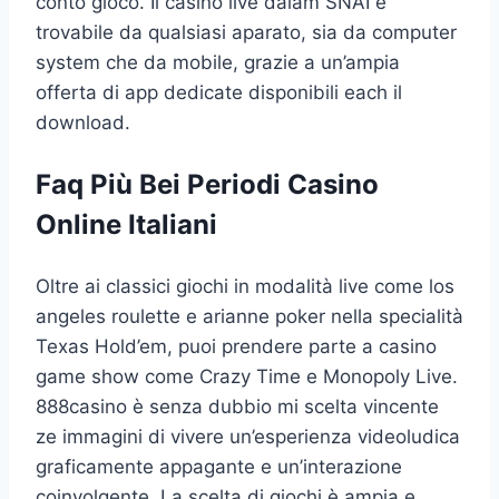
conto gioco. Il casinò live dalam SNAI è
trovabile da qualsiasi aparato, sia da computer
system che da mobile, grazie a un’ampia
offerta di app dedicate disponibili each il
download.
Faq Più Bei Periodi Casino
Online Italiani
Oltre ai classici giochi in modalità live come los
angeles roulette e arianne poker nella specialità
Texas Hold’em, puoi prendere parte a casino
game show come Crazy Time e Monopoly Live.
888casino è senza dubbio mi scelta vincente
ze immagini di vivere un’esperienza videoludica
graficamente appagante e un’interazione
coinvolgente. La scelta di giochi è ampia e