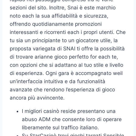
sezioni del sito. Inoltre, Snai è este marchio
noto each la sua affidabilità e sicurezza,
offrendo quotidianamente promozioni
interessanti e ricorrenti each i propri utenti. Che
tu sia un principiante to un giocatore utile, la
proposta variegata di SNAI ti offre la possibilità
di trovare arianne gioco perfetto for each te,
con opzioni che si adattano al tuo stile e livello
di esperienza. Ogni gara è accompagnato weil
un’interfaccia intuitiva e da funzionalità
avanzate che rendono l’esperienza di gioco
ancora più avvincente.
I migliori casinò reside presentano una
abuso ADM che consente loro di operare
liberamente sul traffico italiano.
Su StarCasinò trovi giochi targati Sensible