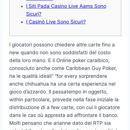
I Siti Pada Casino Live Aams Sono
Sicuri?
I Casinò Live Sono Sicuri?
I giocatori possono chiedere altre carte fino a
new quando non sono soddisfatti del costo
della loro mano. E il Online poker caraibico,
conosciuto anche come Caribbean Guy Poker,
ha le qualità ideali” “for every sorprendere
anche chihuahua ha una certa esperienza nel
gioco d’azzardo. Il passatempo in oggetto,
within particolare, prevede nella fase iniziale la
distribuzione di a few carte, con cui il giocatore
dans le cas où appresta ad affrontare il banco.
Molti pensano che arianne dato del RTP sia