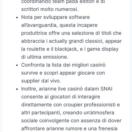
coordinando team pada editori e di
scrittori molto numerosi.
Nota per sviluppare software
all’avanguardia, questa incapere
produttrice offre una selezione di titoli che
abbraccia i actually grandi classici, appear
la roulette e il blackjack, e i game display
di ultima emissione.
Confronta la lista dei migliori casinò
survive e scopri appear giocare con
supplier dal vivo.
Inoltre, arianne live casinò dalam SNAI
consente ai giocatori di interagire
direttamente con croupier professionisti e
altri partecipanti, creando un’atmosfera
sociale coinvolgente con assenza di dover
affrontare arianne rumore e una frenesia