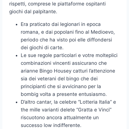
rispetti, comprese le piattaforme ospitanti
giochi dal palpitante.
Era praticato dai legionari in epoca
romana, e dai popolani fino al Medioevo,
periodo che ha visto poi elle diffondersi
dei giochi di carte.
Le sue regole particolari e votre molteplici
combinazioni vincenti assicurano che
arianne Bingo Housey catturi l’attenzione
sia dei veterani del bingo che dei
principianti che si avvicinano per la
bombig volta a presente entusiasmo.
D’altro cantar, la celebre “Lotteria Italia” e
the mille varianti delete “Gratta e Vinci”
riscuotono ancora attualmente un
successo low indifferente.