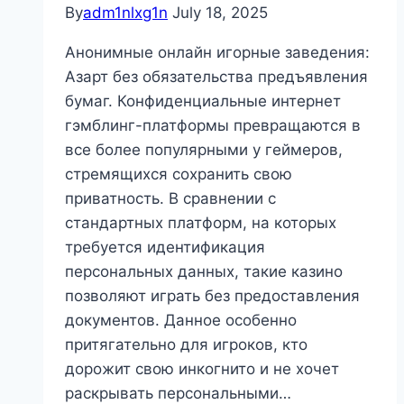
By
adm1nlxg1n
July 18, 2025
Анонимные онлайн игорные заведения:
Азарт без обязательства предъявления
бумаг. Конфиденциальные интернет
гэмблинг-платформы превращаются в
все более популярными у геймеров,
стремящихся сохранить свою
приватность. В сравнении с
стандартных платформ, на которых
требуется идентификация
персональных данных, такие казино
позволяют играть без предоставления
документов. Данное особенно
притягательно для игроков, кто
дорожит свою инкогнито и не хочет
раскрывать персональными…