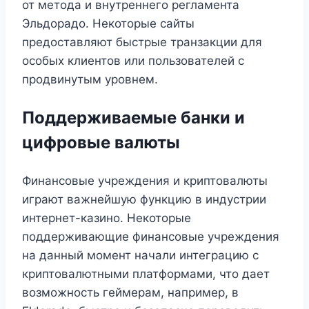
от метода и внутреннего регламента
Эльдорадо. Некоторые сайты
предоставляют быстрые транзакции для
особых клиентов или пользователей с
продвинутым уровнем.
Поддерживаемые банки и
цифровые валюты
Финансовые учреждения и криптовалюты
играют важнейшую функцию в индустрии
интернет-казино. Некоторые
поддерживающие финансовые учреждения
на данный момент начали интеграцию с
криптовалютными платформами, что дает
возможность геймерам, например, в