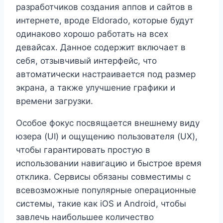
разработчиков создания аппов и сайтов в
интернете, вроде Eldorado, которые будут
одинаково хорошо работать на всех
девайсах. Данное содержит включает в
себя, отзывчивый интерфейс, что
автоматически настраивается под размер
экрана, а также улучшение графики и
времени загрузки.
Особое фокус посвящается внешнему виду
юзера (UI) и ощущению пользователя (UX),
чтобы гарантировать простую в
использовании навигацию и быстрое время
отклика. Сервисы обязаны совместимы с
всевозможные популярные операционные
системы, такие как iOS и Android, чтобы
завлечь наибольшее количество