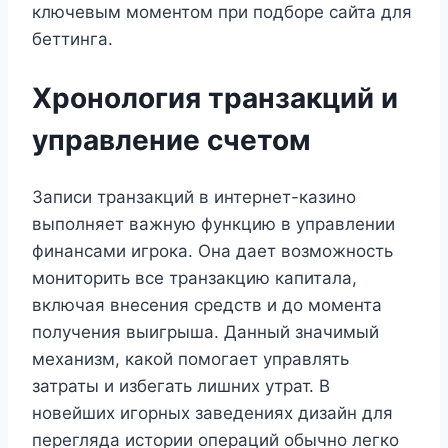
ключевым моментом при подборе сайта для
беттинга.
Хронология транзакций и
управление счетом
Записи транзакций в интернет-казино
выполняет важную функцию в управлении
финансами игрока. Она дает возможность
мониторить все транзакцию капитала,
включая внесения средств и до момента
получения выигрыша. Данный значимый
механизм, какой помогает управлять
затраты и избегать лишних утрат. В
новейших игорных заведениях дизайн для
перегляда истории операций обычно легко