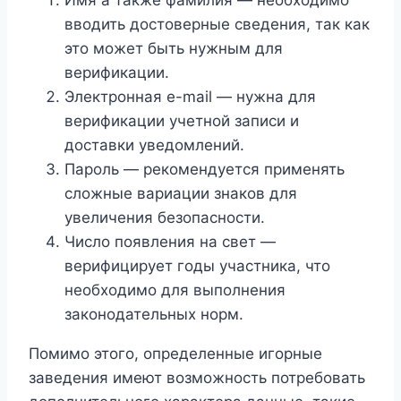
Имя а также фамилия — необходимо
вводить достоверные сведения, так как
это может быть нужным для
верификации.
Электронная e-mail — нужна для
верификации учетной записи и
доставки уведомлений.
Пароль — рекомендуется применять
сложные вариации знаков для
увеличения безопасности.
Число появления на свет —
верифицирует годы участника, что
необходимо для выполнения
законодательных норм.
Помимо этого, определенные игорные
заведения имеют возможность потребовать