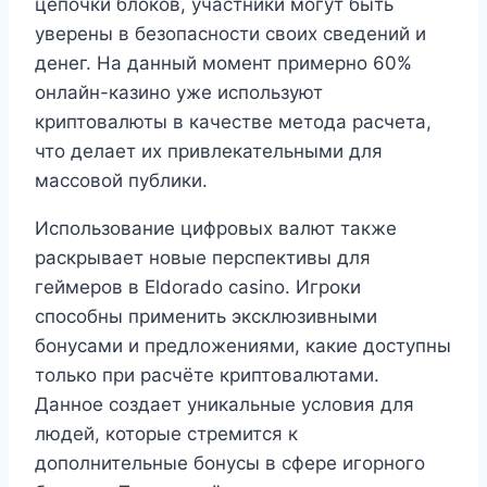
цепочки блоков, участники могут быть
уверены в безопасности своих сведений и
денег. На данный момент примерно 60%
онлайн-казино уже используют
криптовалюты в качестве метода расчета,
что делает их привлекательными для
массовой публики.
Использование цифровых валют также
раскрывает новые перспективы для
геймеров в Eldorado casino. Игроки
способны применить эксклюзивными
бонусами и предложениями, какие доступны
только при расчёте криптовалютами.
Данное создает уникальные условия для
людей, которые стремится к
дополнительные бонусы в сфере игорного