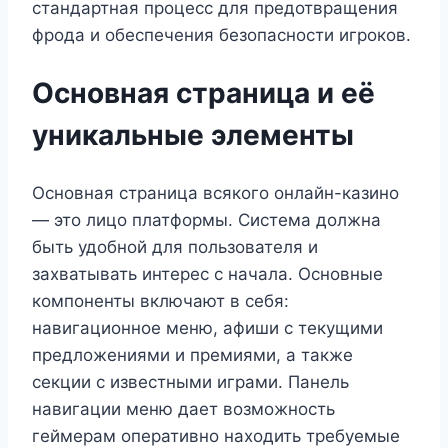
стандартная процесс для предотвращения
фрода и обеспечения безопасности игроков.
Основная страница и её
уникальные элементы
Основная страница всякого онлайн-казино
— это лицо платформы. Система должна
быть удобной для пользователя и
захватывать интерес с начала. Основные
компоненты включают в себя:
навигационное меню, афиши с текущими
предложениями и премиями, а также
секции с известными играми. Панель
навигации меню дает возможность
геймерам оперативно находить требуемые