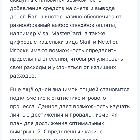
добавления средств на счета и вывода
денег. Большинство казино обеспечивают
разнообразный выбор способов оплаты,
например Visa, MasterCard, а также
цифровые кошельки вида Skrill и Neteller.
Игроки имеют возможность определить
пределы на внесения, чтобы регулировать
свои расходы и уклоняться от излишних
расходов.
Еще ещё одной значимой опцией становится
подключение к статистике игрового
процесса. Данное дает возможность изучать
личные достижения и провалы, изменяя
план для достижения оптимальных
выигрышей. Определенные казино
предоставляют индивидуальные