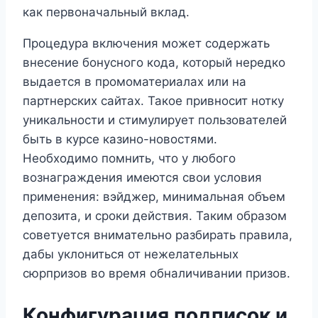
как первоначальный вклад.
Процедура включения может содержать
внесение бонусного кода, который нередко
выдается в промоматериалах или на
партнерских сайтах. Такое привносит нотку
уникальности и стимулирует пользователей
быть в курсе казино-новостями.
Необходимо помнить, что у любого
вознаграждения имеются свои условия
применения: вэйджер, минимальная объем
депозита, и сроки действия. Таким образом
советуется внимательно разбирать правила,
дабы уклониться от нежелательных
сюрпризов во время обналичивании призов.
Конфигурация подписок и