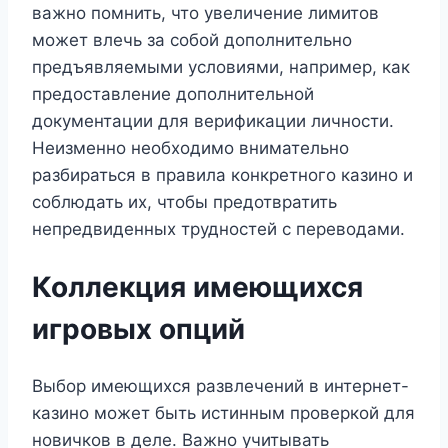
важно помнить, что увеличение лимитов
может влечь за собой дополнительно
предъявляемыми условиями, например, как
предоставление дополнительной
документации для верификации личности.
Неизменно необходимо внимательно
разбираться в правила конкретного казино и
соблюдать их, чтобы предотвратить
непредвиденных трудностей с переводами.
Коллекция имеющихся
игровых опций
Выбор имеющихся развлечений в интернет-
казино может быть истинным проверкой для
новичков в деле. Важно учитывать