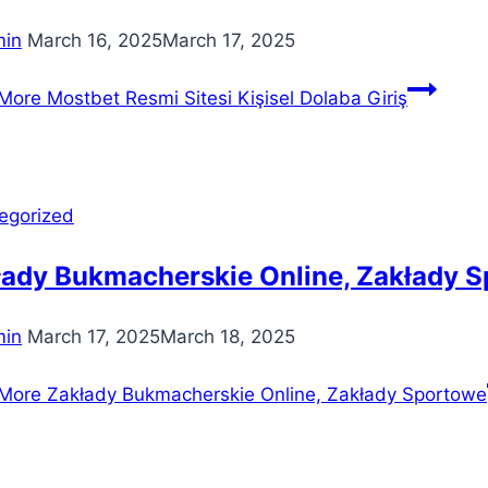
in
March 16, 2025
March 17, 2025
More
Mostbet Resmi Sitesi Kişisel Dolaba Giriş
egorized
łady Bukmacherskie Online, Zakłady 
in
March 17, 2025
March 18, 2025
More
Zakłady Bukmacherskie Online, Zakłady Sportowe