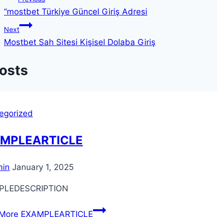
“mostbet Türkiye Güncel Giriş Adresi
Next
Mostbet Sah Sitesi Kişisel Dolaba Giriş
Posts
egorized
MPLEARTICLE
in
January 1, 2025
PLEDESCRIPTION
More
EXAMPLEARTICLE