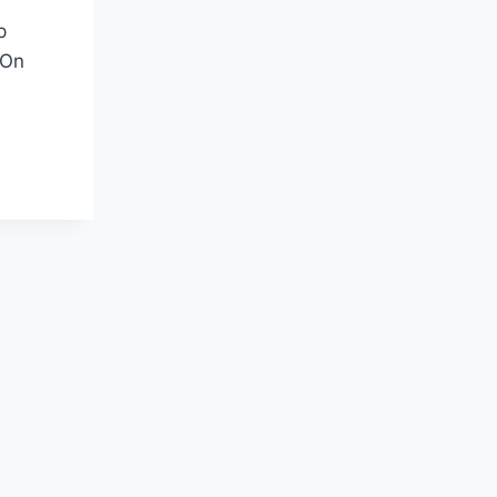
p
 On