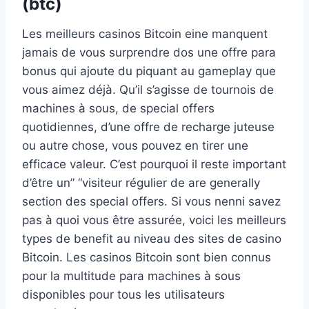
(btc)
Les meilleurs casinos Bitcoin eine manquent
jamais de vous surprendre dos une offre para
bonus qui ajoute du piquant au gameplay que
vous aimez déjà. Qu’il s’agisse de tournois de
machines à sous, de special offers
quotidiennes, d’une offre de recharge juteuse
ou autre chose, vous pouvez en tirer une
efficace valeur. C’est pourquoi il reste important
d’être un” “visiteur régulier de are generally
section des special offers. Si vous nenni savez
pas à quoi vous être assurée, voici les meilleurs
types de benefit au niveau des sites de casino
Bitcoin. Les casinos Bitcoin sont bien connus
pour la multitude para machines à sous
disponibles pour tous les utilisateurs