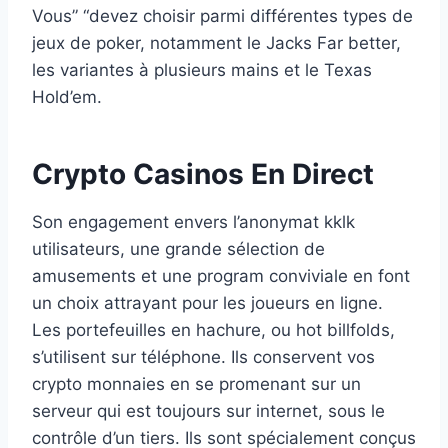
Vous” “devez choisir parmi différentes types de
jeux de poker, notamment le Jacks Far better,
les variantes à plusieurs mains et le Texas
Hold’em.
Crypto Casinos En Direct
Son engagement envers l’anonymat kklk
utilisateurs, une grande sélection de
amusements et une program conviviale en font
un choix attrayant pour les joueurs en ligne.
Les portefeuilles en hachure, ou hot billfolds,
s’utilisent sur téléphone. Ils conservent vos
crypto monnaies en se promenant sur un
serveur qui est toujours sur internet, sous le
contrôle d’un tiers. Ils sont spécialement conçus