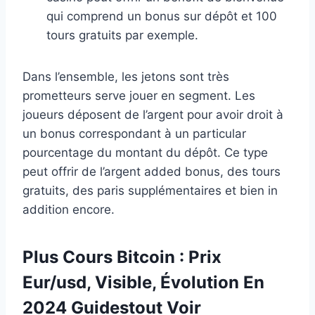
qui comprend un bonus sur dépôt et 100
tours gratuits par exemple.
Dans l’ensemble, les jetons sont très
prometteurs serve jouer en segment. Les
joueurs déposent de l’argent pour avoir droit à
un bonus correspondant à un particular
pourcentage du montant du dépôt. Ce type
peut offrir de l’argent added bonus, des tours
gratuits, des paris supplémentaires et bien in
addition encore.
Plus Cours Bitcoin : Prix
Eur/usd, Visible, Évolution En
2024 Guidestout Voir