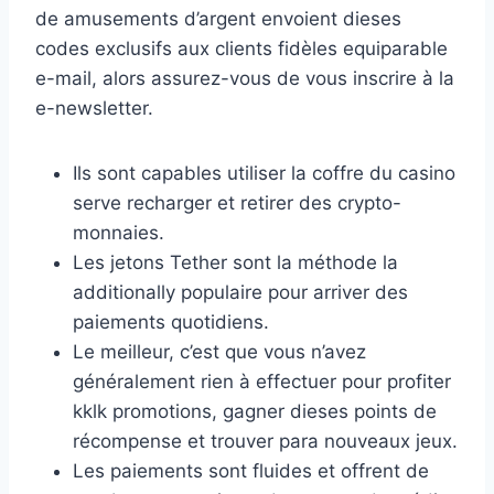
de amusements d’argent envoient dieses
codes exclusifs aux clients fidèles equiparable
e-mail, alors assurez-vous de vous inscrire à la
e-newsletter.
Ils sont capables utiliser la coffre du casino
serve recharger et retirer des crypto-
monnaies.
Les jetons Tether sont la méthode la
additionally populaire pour arriver des
paiements quotidiens.
Le meilleur, c’est que vous n’avez
généralement rien à effectuer pour profiter
kklk promotions, gagner dieses points de
récompense et trouver para nouveaux jeux.
Les paiements sont fluides et offrent de