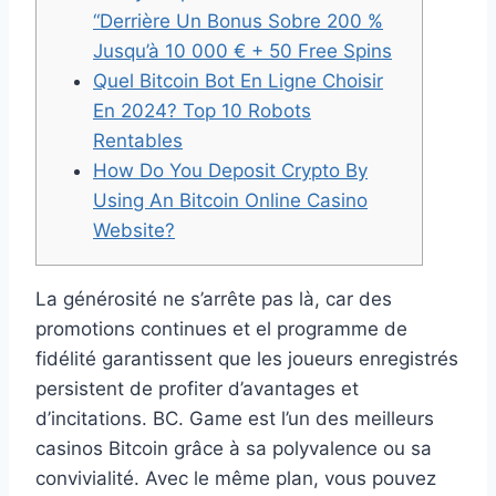
“Derrière Un Bonus Sobre 200 %
Jusqu’à 10 000 € + 50 Free Spins
Quel Bitcoin Bot En Ligne Choisir
En 2024? Top 10 Robots
Rentables
How Do You Deposit Crypto By
Using An Bitcoin Online Casino
Website?
La générosité ne s’arrête pas là, car des
promotions continues et el programme de
fidélité garantissent que les joueurs enregistrés
persistent de profiter d’avantages et
d’incitations. BC. Game est l’un des meilleurs
casinos Bitcoin grâce à sa polyvalence ou sa
convivialité. Avec le même plan, vous pouvez