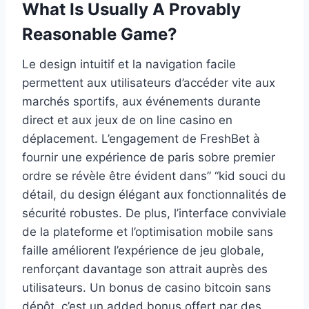
What Is Usually A Provably
Reasonable Game?
Le design intuitif et la navigation facile
permettent aux utilisateurs d’accéder vite aux
marchés sportifs, aux événements durante
direct et aux jeux de on line casino en
déplacement. L’engagement de FreshBet à
fournir une expérience de paris sobre premier
ordre se révèle être évident dans” “kid souci du
détail, du design élégant aux fonctionnalités de
sécurité robustes. De plus, l’interface conviviale
de la plateforme et l’optimisation mobile sans
faille améliorent l’expérience de jeu globale,
renforçant davantage son attrait auprès des
utilisateurs. Un bonus de casino bitcoin sans
dépôt, c’est un added bonus offert par des