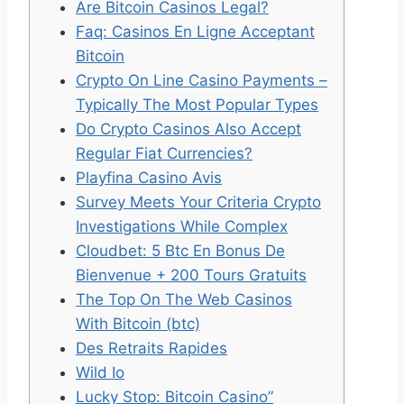
Are Bitcoin Casinos Legal?
Faq: Casinos En Ligne Acceptant
Bitcoin
Crypto On Line Casino Payments –
Typically The Most Popular Types
Do Crypto Casinos Also Accept
Regular Fiat Currencies?
Playfina Casino Avis
Survey Meets Your Criteria Crypto
Investigations While Complex
Cloudbet: 5 Btc En Bonus De
Bienvenue + 200 Tours Gratuits
The Top On The Web Casinos
With Bitcoin (btc)
Des Retraits Rapides
Wild Io
Lucky Stop: Bitcoin Casino”