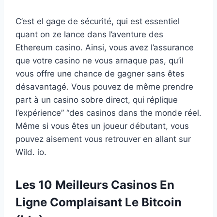
C’est el gage de sécurité, qui est essentiel
quant on ze lance dans l’aventure des
Ethereum casino. Ainsi, vous avez l’assurance
que votre casino ne vous arnaque pas, qu’il
vous offre une chance de gagner sans êtes
désavantagé. Vous pouvez de même prendre
part à un casino sobre direct, qui réplique
l’expérience” “des casinos dans the monde réel.
Même si vous êtes un joueur débutant, vous
pouvez aisement vous retrouver en allant sur
Wild. io.
Les 10 Meilleurs Casinos En
Ligne Complaisant Le Bitcoin