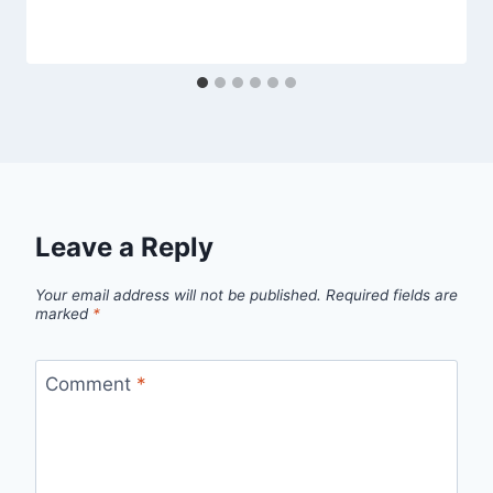
Leave a Reply
Your email address will not be published.
Required fields are
marked
*
Comment
*