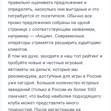
правильно оценивать предложения и
определять, насколько они выгодные и что
потребуется от посетителя. Обычно все
промо предложения собраны на одной
странице с соответствующим названием,
например — «Акции». Современные
операторы стремятся расширить аудиторию
клиентов.
В том же духе, заходите в наш топ рейтинг и
пробуйте новые и честные игровые
автоматы на деньги, которые мы
рекомендуем, доступные для игры в России
уже сегодня. Большое количество игорных
заведений (только в России их более 100)
означает, что выбор наиболее подходящего
клуба может представлять много
трудностей. После регистрации на