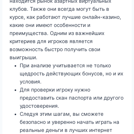
находится рынок азартных виртуальных
клубов. Также они всегда могут быть в
курсе, как работают лучшие онлайн-казино,
какие они имеют особенности и
преимущества. Одним из важнейших
критериев для игроков является
возможность быстро получить свои
выигрыши.
При анализе учитывается не только
щедрость действующих бонусов, но и их
условия.
Для проверки игроку нужно
предоставить скан паспорта или другого
удостоверения.
Следуя этим шагам, вы сможете
безопасно и уверенно начать играть на
реальные деньги в лучших интернет