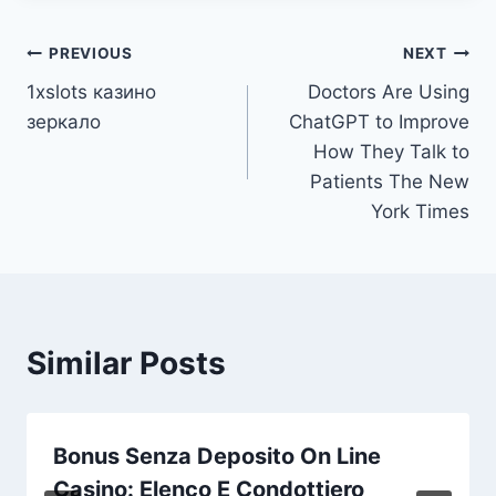
Post
PREVIOUS
NEXT
1xslots казино
Doctors Are Using
navigation
зеркало
ChatGPT to Improve
How They Talk to
Patients The New
York Times
Similar Posts
Bonus Senza Deposito On Line
Casino: Elenco E Condottiero